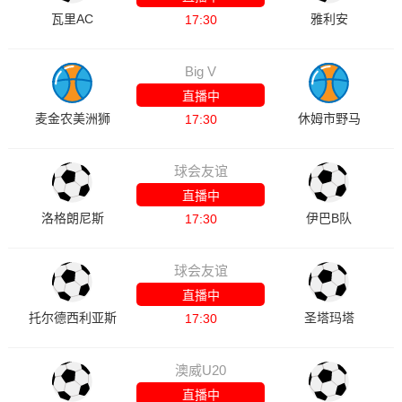
瓦里AC
雅利安
17:30
Big V
直播中
麦金农美洲狮
休姆市野马
17:30
球会友谊
直播中
洛格朗尼斯
伊巴B队
17:30
球会友谊
直播中
托尔德西利亚斯
圣塔玛塔
17:30
澳威U20
直播中