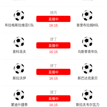
捷丙
直播中
布拉格斯拉维亚C队
普里布拉姆B队
16:15
捷丁
直播中
索科洛夫
乌斯季青年队
16:15
捷丁
直播中
斯拉沃伊
斯巴达克索贝
16:15
捷丁
直播中
蒙迪什捷季
斯拉夫韦尔瓦力
16:15