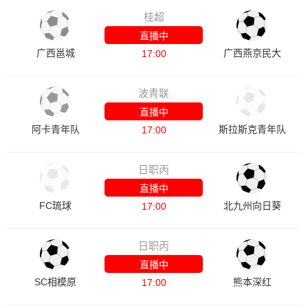
桂超
直播中
广西邕城
广西燕京民大
17:00
波青联
直播中
阿卡青年队
斯拉斯克青年队
17:00
日职丙
直播中
FC琉球
北九州向日葵
17:00
日职丙
直播中
SC相模原
熊本深红
17:00