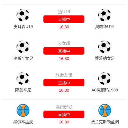
捷U19
直播中
皮耳森U19
奥帕华U19
16:30
波女超
直播中
沙斯辛女足
莱茨纳女足
16:30
球会友谊
直播中
隆美辛尼
AC克丽玛1908
16:30
澳南部联
直播中
墨尔本猛虎
法兰克斯顿蓝调
16:30