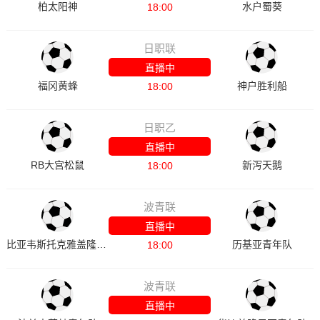
柏太阳神
水户蜀葵
18:00
日职联
直播中
福冈黄蜂
神户胜利船
18:00
日职乙
直播中
RB大宫松鼠
新泻天鹅
18:00
波青联
直播中
比亚韦斯托克雅盖隆青年队
历基亚青年队
18:00
波青联
直播中