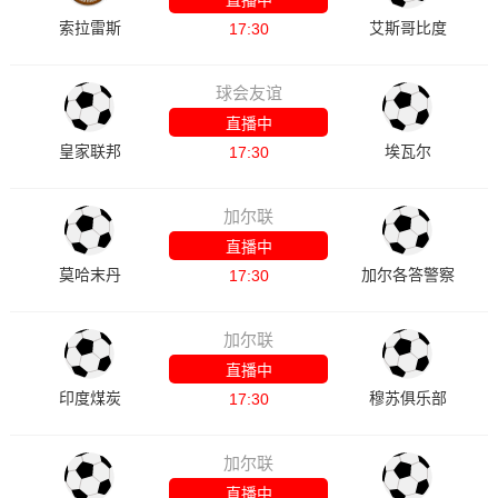
直播中
索拉雷斯
艾斯哥比度
17:30
球会友谊
直播中
皇家联邦
埃瓦尔
17:30
加尔联
直播中
莫哈末丹
加尔各答警察
17:30
加尔联
直播中
印度煤炭
穆苏俱乐部
17:30
加尔联
直播中