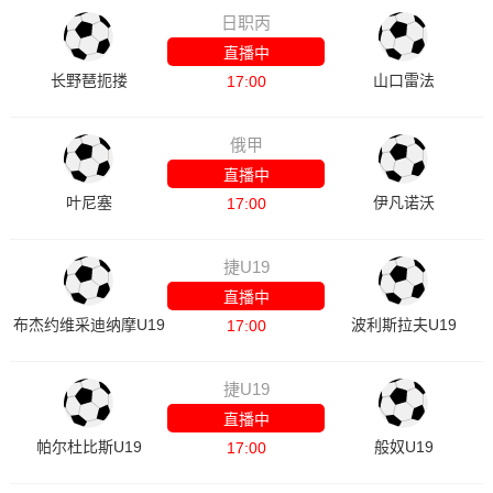
日职丙
直播中
长野琶扼搂
山口雷法
17:00
俄甲
直播中
叶尼塞
伊凡诺沃
17:00
捷U19
直播中
布杰约维采迪纳摩U19
波利斯拉夫U19
17:00
捷U19
直播中
帕尔杜比斯U19
般奴U19
17:00