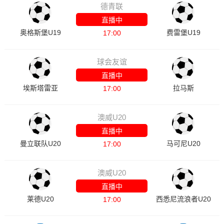
德青联
直播中
奥格斯堡U19
费雷堡U19
17:00
球会友谊
直播中
埃斯塔雷亚
拉马斯
17:00
澳威U20
直播中
曼立联队U20
马可尼U20
17:00
澳威U20
直播中
莱德U20
西悉尼流浪者U20
17:00