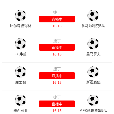
捷丁
直播中
比尔森彼得林
多马兹利克B队
16:15
捷丁
直播中
FC弗兰
里马罗夫
16:15
捷丁
直播中
库里姆
斯霍滕堡
16:15
捷丁
直播中
塞西莉亚
MFK赫鲁迪姆B队
16:15