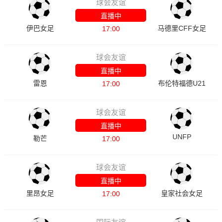
球会友谊
直播中
伊巴女足
马德里CFF女足
17:00
球会友谊
直播中
雷恩
布伦特福德U21
17:00
球会友谊
直播中
UNFP
勒芒
17:00
球会友谊
直播中
里昂女足
皇家社会女足
17:00