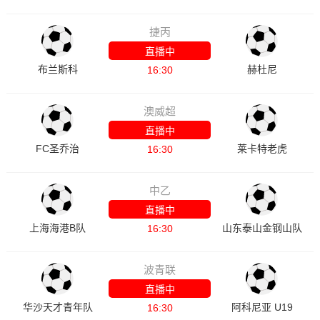
捷丙
直播中
布兰斯科
赫杜尼
16:30
澳威超
直播中
FC圣乔治
莱卡特老虎
16:30
中乙
直播中
上海海港B队
山东泰山金钢山队
16:30
波青联
直播中
华沙天才青年队
阿科尼亚 U19
16:30