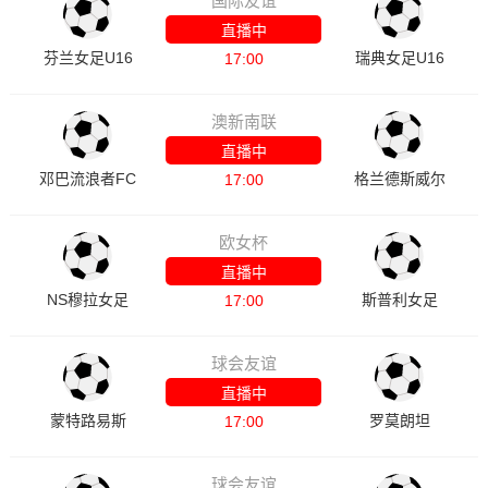
国际友谊
直播中
芬兰女足U16
瑞典女足U16
17:00
澳新南联
直播中
邓巴流浪者FC
格兰德斯威尔
17:00
欧女杯
直播中
NS穆拉女足
斯普利女足
17:00
球会友谊
直播中
蒙特路易斯
罗莫朗坦
17:00
球会友谊