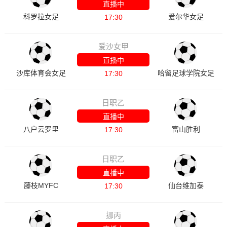
直播中
科罗拉女足
爱尔华女足
17:30
爱沙女甲
直播中
沙库体育会女足
哈留足球学院女足
17:30
日职乙
直播中
八户云罗里
富山胜利
17:30
日职乙
直播中
藤枝MYFC
仙台维加泰
17:30
挪丙