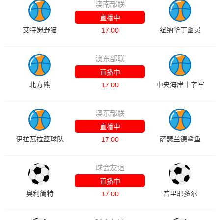
澳南部联
直播中
艾特姆野猫
纽纳华丁幽灵
17:00
澳东部联
直播中
北方熊
中央海岸十字军
17:00
澳东部联
直播中
伊拉瓦拉篮球队
萨瑟兰德鲨鱼
17:00
球会友谊
直播中
奥利简特
普里耶多尔
17:00