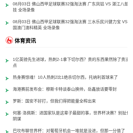
08月03日 佛山西甲足球联赛32强淘汰赛 广东凤铝 VS 湛江八部科
技 全场录像
08月03日 佛山西甲足球联赛32强淘汰赛 三水乐民兴健力宝 VS 中
国澳门澳科精英 全场录像
体育资讯
1亿英镑先生进球，热刺2-1拿下切尔西？贵的东西果然除了贵没
点
热身赛惊魂！10人热刺2比1绝杀切尔西，托纳利首球来了
海港赛前发布会：穆斯卡特谈泰山换帅，岳鑫放话要零封
罗斯：国安不好打，但我们得把能量全榨出来
何塞·洛佩斯：进国家队是这辈子最甜的事，世界杯决赛？别扯什
阴谋
巴坎布聊世界杯：对葡萄牙机会一堆就是没进，但那一分值了