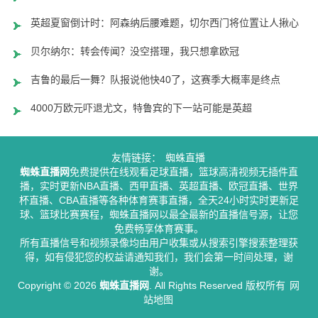
英超夏窗倒计时：阿森纳后腰难题，切尔西门将位置让人揪心
贝尔纳尔：转会传闻？没空搭理，我只想拿欧冠
吉鲁的最后一舞？队报说他快40了，这赛季大概率是终点
4000万欧元吓退尤文，特鲁宾的下一站可能是英超
友情链接：
蜘蛛直播
蜘蛛直播网
免费提供在线观看足球直播，篮球高清视频无插件直
播，实时更新NBA直播、西甲直播、英超直播、欧冠直播、世界
杯直播、CBA直播等各种体育赛事直播，全天24小时实时更新足
球、篮球比赛赛程，蜘蛛直播网以最全最新的直播信号源，让您
免费畅享体育赛事。
所有直播信号和视频录像均由用户收集或从搜索引擎搜索整理获
得，如有侵犯您的权益请通知我们，我们会第一时间处理，谢
谢。
Copyright © 2026
蜘蛛直播网
. All Rights Reserved 版权所有
网
站地图