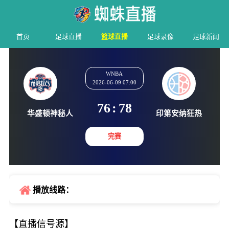
首页
足球直播
篮球直播
足球录像
足球新闻
WNBA
2026-06-09 07:00
76
:
78
华盛顿神秘人
印第安纳
完赛
播放线路：
【直播信号源】