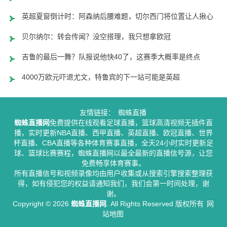
英超夏窗倒计时：阿森纳后腰难题，切尔西门将位置让人揪心
贝尔纳尔：转会传闻？没空搭理，我只想拿欧冠
吉鲁的最后一舞？队报说他快40了，这赛季大概率是终点
4000万欧元吓退尤文，特鲁宾的下一站可能是英超
友情链接：
蜘蛛直播
蜘蛛直播网
免费提供在线观看足球直播，篮球高清视频无插件直
播，实时更新NBA直播、西甲直播、英超直播、欧冠直播、世界
杯直播、CBA直播等各种体育赛事直播，全天24小时实时更新足
球、篮球比赛赛程，蜘蛛直播网以最全最新的直播信号源，让您
免费畅享体育赛事。
所有直播信号和视频录像均由用户收集或从搜索引擎搜索整理获
得，如有侵犯您的权益请通知我们，我们会第一时间处理，谢
谢。
Copyright © 2026
蜘蛛直播网
. All Rights Reserved 版权所有
网
站地图