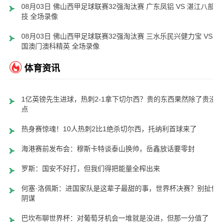
08月03日 佛山西甲足球联赛32强淘汰赛 广东凤铝 VS 湛江八部科
技 全场录像
08月03日 佛山西甲足球联赛32强淘汰赛 三水乐民兴健力宝 VS 中
国澳门澳科精英 全场录像
体育资讯
1亿英镑先生进球，热刺2-1拿下切尔西？贵的东西果然除了贵没
点
热身赛惊魂！10人热刺2比1绝杀切尔西，托纳利首球来了
海港赛前发布会：穆斯卡特谈泰山换帅，岳鑫放话要零封
罗斯：国安不好打，但我们得把能量全榨出来
何塞·洛佩斯：进国家队是这辈子最甜的事，世界杯决赛？别扯什
阴谋
巴坎布聊世界杯：对葡萄牙机会一堆就是没进，但那一分值了