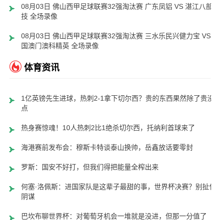
08月03日 佛山西甲足球联赛32强淘汰赛 广东凤铝 VS 湛江八部科
技 全场录像
08月03日 佛山西甲足球联赛32强淘汰赛 三水乐民兴健力宝 VS 中
国澳门澳科精英 全场录像
体育资讯
1亿英镑先生进球，热刺2-1拿下切尔西？贵的东西果然除了贵没
点
热身赛惊魂！10人热刺2比1绝杀切尔西，托纳利首球来了
海港赛前发布会：穆斯卡特谈泰山换帅，岳鑫放话要零封
罗斯：国安不好打，但我们得把能量全榨出来
何塞·洛佩斯：进国家队是这辈子最甜的事，世界杯决赛？别扯什
阴谋
巴坎布聊世界杯：对葡萄牙机会一堆就是没进，但那一分值了