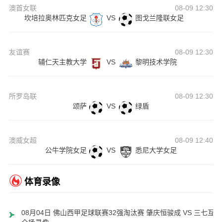
澳首女联
08-09 12:30
坎培拉奥林匹克女足
VS
图戈兰隆联女足
友谊赛
08-09 12:30
辅仁天主教大学
VS
黎明技术学院
所罗岛联
08-09 12:30
颂萨
VS
绿盾
澳威女超
08-09 12:40
公牛学院女足
VS
悉尼大学女足
体育录像
08月04日 佛山西甲足球联赛32强淘汰赛 肇庆恒骏成 VS 三七互娱