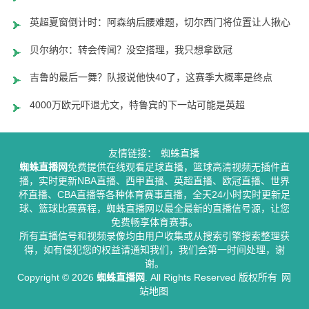
英超夏窗倒计时：阿森纳后腰难题，切尔西门将位置让人揪心
贝尔纳尔：转会传闻？没空搭理，我只想拿欧冠
吉鲁的最后一舞？队报说他快40了，这赛季大概率是终点
4000万欧元吓退尤文，特鲁宾的下一站可能是英超
友情链接：
蜘蛛直播
蜘蛛直播网
免费提供在线观看足球直播，篮球高清视频无插件直
播，实时更新NBA直播、西甲直播、英超直播、欧冠直播、世界
杯直播、CBA直播等各种体育赛事直播，全天24小时实时更新足
球、篮球比赛赛程，蜘蛛直播网以最全最新的直播信号源，让您
免费畅享体育赛事。
所有直播信号和视频录像均由用户收集或从搜索引擎搜索整理获
得，如有侵犯您的权益请通知我们，我们会第一时间处理，谢
谢。
Copyright © 2026
蜘蛛直播网
. All Rights Reserved 版权所有
网
站地图