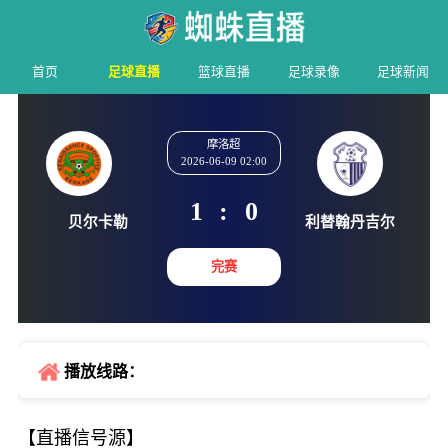
首页
足球直播
篮球直播
足球录像
足球新闻
摩洛超
2026-06-09 02:00
1
:
0
贝尔卡勒
利替翰丹
完赛
播放线路：
【直播信号源】