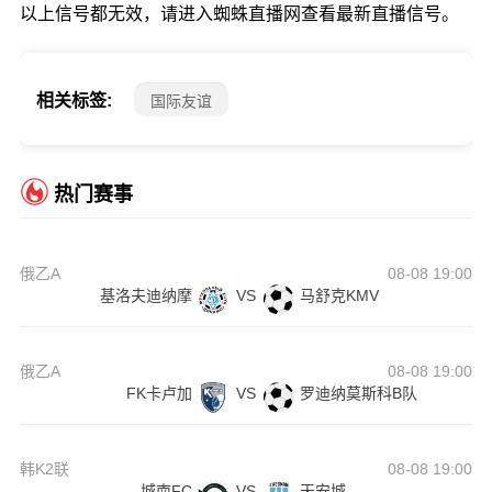
以上信号都无效，请进入蜘蛛直播网查看最新直播信号。
相关标签:
国际友谊
热门赛事
俄乙A
08-08 19:00
基洛夫迪纳摩
VS
马舒克KMV
俄乙A
08-08 19:00
FK卡卢加
VS
罗迪纳莫斯科B队
韩K2联
08-08 19:00
城南FC
VS
天安城