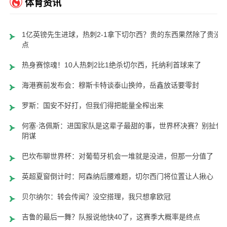
体育资讯
1亿英镑先生进球，热刺2-1拿下切尔西？贵的东西果然除了贵没
点
热身赛惊魂！10人热刺2比1绝杀切尔西，托纳利首球来了
海港赛前发布会：穆斯卡特谈泰山换帅，岳鑫放话要零封
罗斯：国安不好打，但我们得把能量全榨出来
何塞·洛佩斯：进国家队是这辈子最甜的事，世界杯决赛？别扯什
阴谋
巴坎布聊世界杯：对葡萄牙机会一堆就是没进，但那一分值了
英超夏窗倒计时：阿森纳后腰难题，切尔西门将位置让人揪心
贝尔纳尔：转会传闻？没空搭理，我只想拿欧冠
吉鲁的最后一舞？队报说他快40了，这赛季大概率是终点