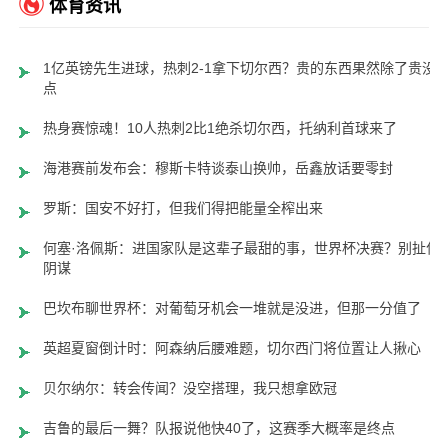
体育资讯
1亿英镑先生进球，热刺2-1拿下切尔西？贵的东西果然除了贵没
点
热身赛惊魂！10人热刺2比1绝杀切尔西，托纳利首球来了
海港赛前发布会：穆斯卡特谈泰山换帅，岳鑫放话要零封
罗斯：国安不好打，但我们得把能量全榨出来
何塞·洛佩斯：进国家队是这辈子最甜的事，世界杯决赛？别扯什
阴谋
巴坎布聊世界杯：对葡萄牙机会一堆就是没进，但那一分值了
英超夏窗倒计时：阿森纳后腰难题，切尔西门将位置让人揪心
贝尔纳尔：转会传闻？没空搭理，我只想拿欧冠
吉鲁的最后一舞？队报说他快40了，这赛季大概率是终点