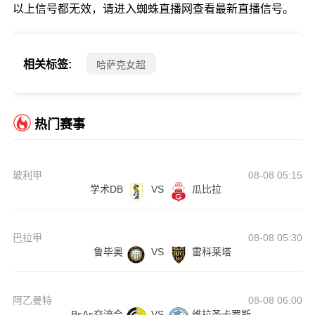
以上信号都无效，请进入蜘蛛直播网查看最新直播信号。
相关标签:
哈萨克女超
热门赛事
玻利甲
08-08 05:15
学术DB
VS
瓜比拉
巴拉甲
08-08 05:30
鲁毕奥
VS
雷科莱塔
阿乙曼特
08-08 06:00
BsAs交流会
VS
维拉圣卡罗斯